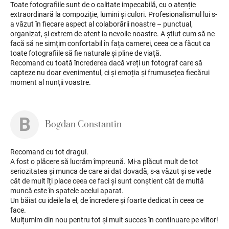
Toate fotografiile sunt de o calitate impecabilă, cu o atenție
extraordinară la compoziție, lumini și culori. Profesionalismul lui s-
a văzut în fiecare aspect al colaborării noastre – punctual,
organizat, și extrem de atent la nevoile noastre. A știut cum să ne
facă să ne simțim confortabil în fața camerei, ceea ce a făcut ca
toate fotografiile să fie naturale și pline de viață.
Recomand cu toată încrederea dacă vreți un fotograf care să
capteze nu doar evenimentul, ci și emoția și frumusețea fiecărui
moment al nunții voastre.
B
Bogdan Constantin
Recomand cu tot dragul.
A fost o plăcere să lucrăm împreună. Mi-a plăcut mult de tot
seriozitatea și munca de care ai dat dovadă, s-a văzut și se vede
cât de mult îți place ceea ce faci și sunt conștient cât de multă
muncă este în spatele acelui aparat.
Un băiat cu ideile la el, de încredere și foarte dedicat în ceea ce
face.
Mulțumim din nou pentru tot și mult succes în continuare pe viitor!