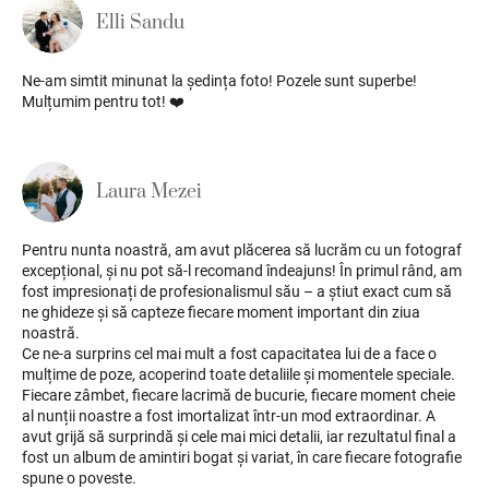
Elli Sandu
Ne-am simtit minunat la ședința foto! Pozele sunt superbe!
Mulțumim pentru tot! ❤️
Laura Mezei
Pentru nunta noastră, am avut plăcerea să lucrăm cu un fotograf
excepțional, și nu pot să-l recomand îndeajuns! În primul rând, am
fost impresionați de profesionalismul său – a știut exact cum să
ne ghideze și să capteze fiecare moment important din ziua
noastră.
Ce ne-a surprins cel mai mult a fost capacitatea lui de a face o
mulțime de poze, acoperind toate detaliile și momentele speciale.
Fiecare zâmbet, fiecare lacrimă de bucurie, fiecare moment cheie
al nunții noastre a fost imortalizat într-un mod extraordinar. A
avut grijă să surprindă și cele mai mici detalii, iar rezultatul final a
fost un album de amintiri bogat și variat, în care fiecare fotografie
spune o poveste.